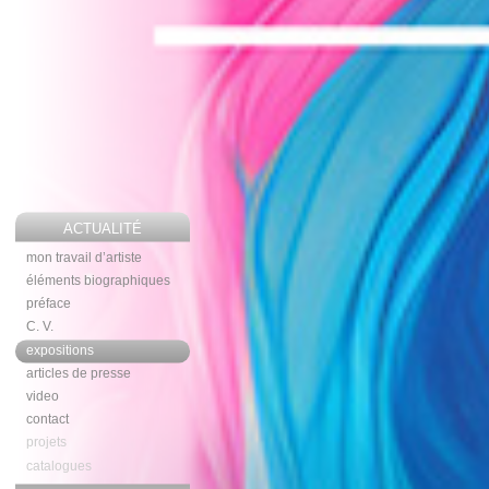
ACTUALITÉ
mon travail d’artiste
éléments biographiques
préface
C. V.
expositions
articles de presse
video
contact
projets
catalogues