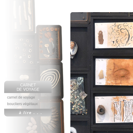
CARNET
DE VOYAGE
carnet de voyage
boucliers végétaux
à lire . . .